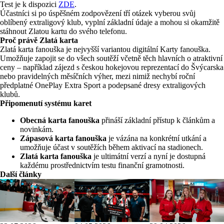
Test je k dispozici
ZDE
.
Účastníci si po úspěšném zodpovězení tří otázek vyberou svůj
oblíbený extraligový klub, vyplní základní údaje a mohou si okamžitě
stáhnout Zlatou kartu do svého telefonu.
Proč právě Zlatá karta
Zlatá karta fanouška je nejvyšší variantou digitální Karty fanouška.
Umožňuje zapojit se do všech soutěží včetně těch hlavních o atraktivní
ceny – například zájezd s českou hokejovou reprezentací do Švýcarska
nebo pravidelných měsíčních výher, mezi nimiž nechybí roční
předplatné OnePlay Extra Sport a podepsané dresy extraligových
klubů.
Připomenutí systému karet
Obecná karta fanouška
přináší základní přístup k článkům a
novinkám.
Zápasová karta fanouška
je vázána na konkrétní utkání a
umožňuje účast v soutěžích během aktivací na stadionech.
Zlatá karta fanouška
je ultimátní verzí a nyní je dostupná
každému prostřednictvím testu finanční gramotnosti.
Další články