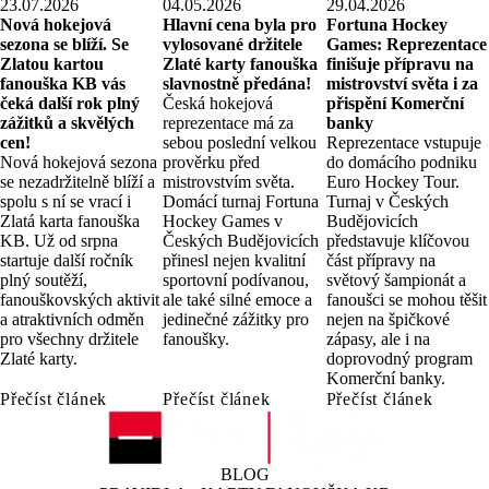
23.07.2026
04.05.2026
29.04.2026
Nová hokejová
Hlavní cena byla pro
Fortuna Hockey
sezona se blíží. Se
vylosované držitele
Games: Reprezentace
Zlatou kartou
Zlaté karty fanouška
finišuje přípravu na
fanouška KB vás
slavnostně předána!
mistrovství světa i za
čeká další rok plný
Česká hokejová
přispění Komerční
zážitků a skvělých
reprezentace má za
banky
cen!
sebou poslední velkou
Reprezentace vstupuje
Nová hokejová sezona
prověrku před
do domácího podniku
se nezadržitelně blíží a
mistrovstvím světa.
Euro Hockey Tour.
spolu s ní se vrací i
Domácí turnaj Fortuna
Turnaj v Českých
Zlatá karta fanouška
Hockey Games v
Budějovicích
KB. Už od srpna
Českých Budějovicích
představuje klíčovou
startuje další ročník
přinesl nejen kvalitní
část přípravy na
plný soutěží,
sportovní podívanou,
světový šampionát a
fanouškovských aktivit
ale také silné emoce a
fanoušci se mohou těšit
a atraktivních odměn
jedinečné zážitky pro
nejen na špičkové
pro všechny držitele
fanoušky.
zápasy, ale i na
Zlaté karty.
doprovodný program
Komerční banky.
Přečíst článek
Přečíst článek
Přečíst článek
BLOG