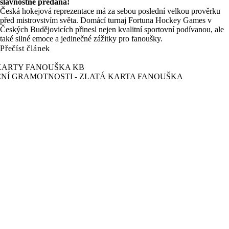
slavnostně předána!
Česká hokejová reprezentace má za sebou poslední velkou prověrku
před mistrovstvím světa. Domácí turnaj Fortuna Hockey Games v
Českých Budějovicích přinesl nejen kvalitní sportovní podívanou, ale
také silné emoce a jedinečné zážitky pro fanoušky.
Přečíst článek
 KARTY FANOUŠKA KB
ČNÍ GRAMOTNOSTI - ZLATÁ KARTA FANOUŠKA