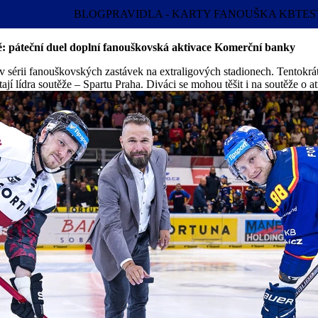
BLOG
PRAVIDLA - KARTY FANOUŠKA KB
TES
tě: páteční duel doplní fanouškovská aktivace Komerční banky
 sérii fanouškovských zastávek na extraligových stadionech. Tentokrá
jí lídra soutěže – Spartu Praha. Diváci se mohou těšit i na soutěže o at