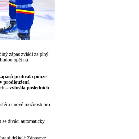
ediný zápas zvládl za plný
 budou opět na
 zápasů prohrála pouze
 v prodloužení
.
ích –
vyhrála posledních
osféru i nové možnosti pro
ou se diváci automaticky
ybraní držitelé Zápasové