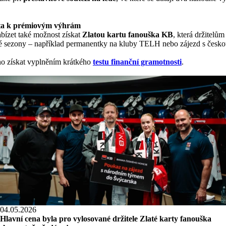
sta k prémiovým výhrám
bízet také možnost získat
Zlatou kartu fanouška KB
, která držitelům
elé sezony – například permanentky na kluby TELH nebo zájezd s českou
dno získat vyplněním krátkého
testu finanční gramotnosti
.
04.05.2026
Hlavní cena byla pro vylosované držitele Zlaté karty fanouška