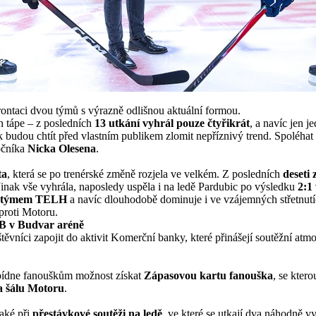
rontaci dvou týmů s výrazně odlišnou aktuální formou.
h tápe – z posledních
13 utkání vyhrál pouze čtyřikrát
, a navíc jen j
 budou chtít před vlastním publikem zlomit nepříznivý trend. Spoléhat
očníka
Nicka Olesena
.
ta
, která se po trenérské změně rozjela ve velkém. Z posledních
deseti
. Jinak vše vyhrála, naposledy uspěla i na ledě Pardubic po výsledku
2:1
ím týmem TELH
a navíc dlouhodobě dominuje i ve vzájemných střetnut
proti Motoru.
B v Budvar aréně
ěvníci zapojit do aktivit Komerční banky, které přinášejí soutěžní atm
ídne fanouškům možnost získat
Zápasovou kartu fanouška
, se kter
 a šálu Motoru
.
také při
přestávkové soutěži na ledě
, ve které se utkají dva náhodně v