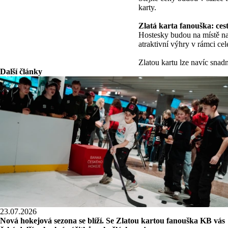
karty.
Zlatá karta fanouška: ce
Hostesky budou na místě na
atraktivní výhry v rámci c
Zlatou kartu lze navíc sna
Další články
23.07.2026
Nová hokejová sezona se blíží. Se Zlatou kartou fanouška KB vás