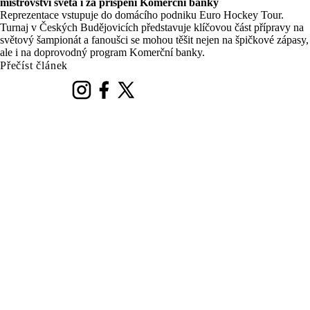
mistrovství světa i za přispění Komerční banky
Reprezentace vstupuje do domácího podniku Euro Hockey Tour.
Turnaj v Českých Budějovicích představuje klíčovou část přípravy na
světový šampionát a fanoušci se mohou těšit nejen na špičkové zápasy,
ale i na doprovodný program Komerční banky.
Přečíst článek