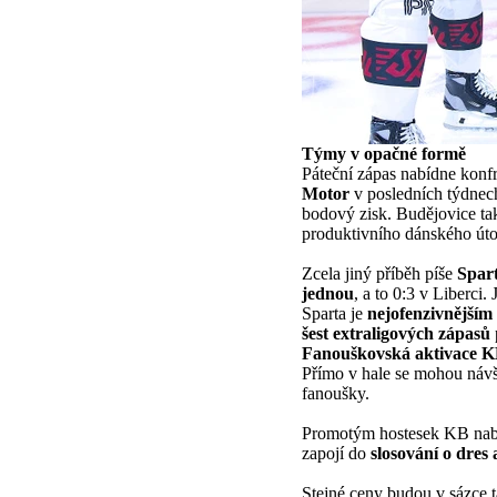
Týmy v opačné formě
Páteční zápas nabídne konf
Motor
v posledních týdnec
bodový zisk. Budějovice tak
produktivního dánského út
Zcela jiný příběh píše
Spar
jednou
, a to 0:3 v Liberci
Sparta je
nejofenzivnějš
šest extraligových zápasů
Fanouškovská aktivace K
Přímo v hale se mohou návšt
fanoušky.
Promotým hostesek KB nab
zapojí do
slosování o dres
Stejné ceny budou v sázce 