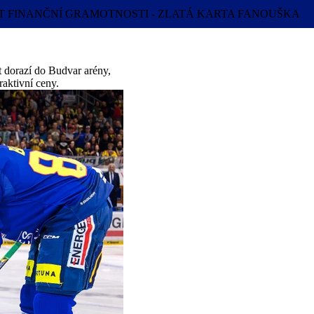
T FINANČNÍ GRAMOTNOSTI - ZLATÁ KARTA FANOUŠKA
t dorazí do Budvar arény,
raktivní ceny.