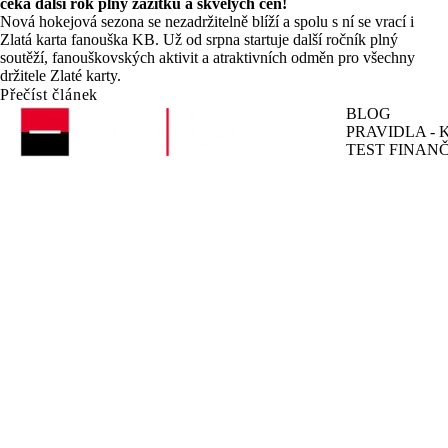
čeká další rok plný zážitků a skvělých cen!
Nová hokejová sezona se nezadržitelně blíží a spolu s ní se vrací i
Zlatá karta fanouška KB. Už od srpna startuje další ročník plný
soutěží, fanouškovských aktivit a atraktivních odměn pro všechny
držitele Zlaté karty.
Přečíst článek
BLOG
PRAVIDLA -
TEST FINAN